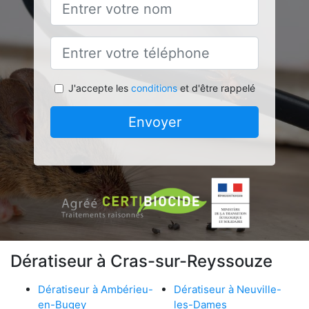
J'accepte les
conditions
et d'être rappelé
Envoyer
Dératiseur à Cras-sur-Reyssouze
Dératiseur à Ambérieu-
Dératiseur à Neuville-
en-Bugey
les-Dames