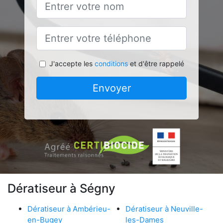
J'accepte les
conditions
et d'être rappelé
Envoyer
Dératiseur à Ségny
Dératiseur à Ambérieu-
Dératiseur à Neuville-
en-Bugey
les-Dames