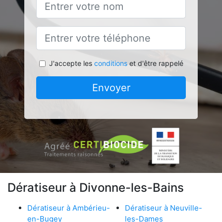
J'accepte les
conditions
et d'être rappelé
Envoyer
Dératiseur à Divonne-les-Bains
Dératiseur à Ambérieu-
Dératiseur à Neuville-
en-Bugey
les-Dames