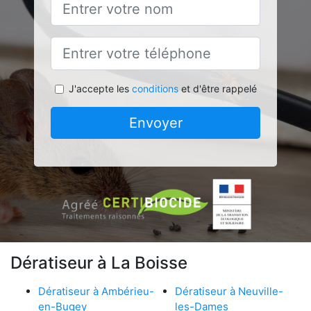
J'accepte les
conditions
et d'être rappelé
Envoyer
Dératiseur à La Boisse
Dératiseur à Ambérieu-
Dératiseur à Neuville-
en-Bugey
les-Dames