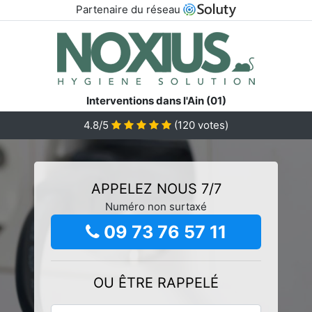
Partenaire du réseau
Interventions dans l'Ain (01)
4.8/5
(
120
votes)
APPELEZ NOUS 7/7
Numéro non surtaxé
09 73 76 57 11
OU ÊTRE RAPPELÉ