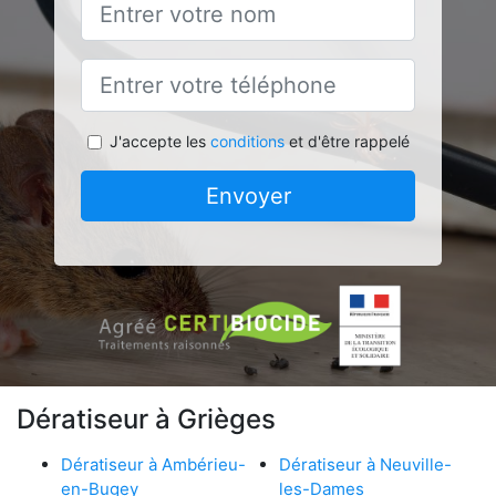
J'accepte les
conditions
et d'être rappelé
Envoyer
Dératiseur à Grièges
Dératiseur à Ambérieu-
Dératiseur à Neuville-
en-Bugey
les-Dames