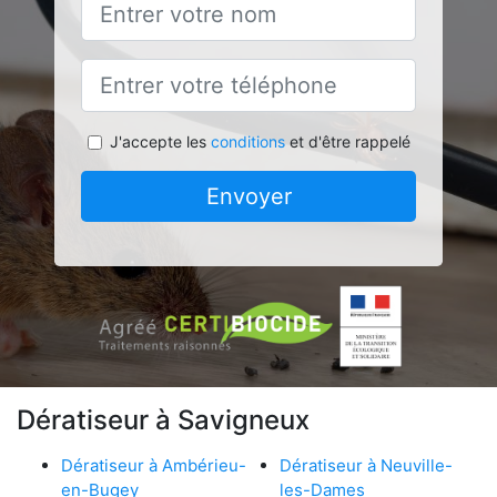
J'accepte les
conditions
et d'être rappelé
Envoyer
Dératiseur à Savigneux
Dératiseur à Ambérieu-
Dératiseur à Neuville-
en-Bugey
les-Dames