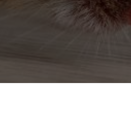
Dératiseur à Hautevill
Dératiseur à Ambérieu-en-Bugey
Dératiseur à Ambérieux-en-Dombes
Dératiseur à Ambronay