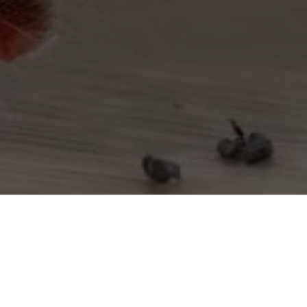
e-Lompnes
Dératiseur à Misérieux
Dératiseur à Montagnat
Dératiseur à Montceaux